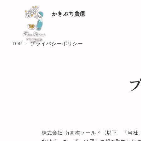
メ
イ
ン
コ
ン
TOP
プライバシーポリシー
テ
ン
ツ
へ
移
動
株式会社 南高梅ワールド（以下，「当社