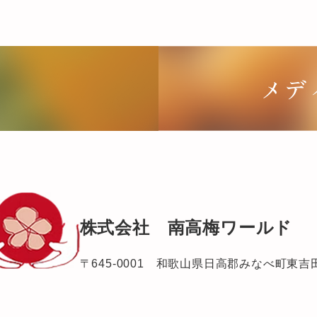
メデ
株式会社 南高梅ワールド
〒645-0001 和歌山県日高郡みなべ町東吉田